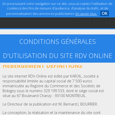
En poursuivant votre navigation sur ce site, vous acceptez l'utilisation de
cookies à des fins de mesure d'audience, d'analyse du trafic, et de
OK
personnalisation des annonces publicitaires.
En savoir plus.
Accueil
Aide
Mentions légales
CONDITIONS GÉNÉRALES
D'UTILISATION DU SITE RDV ONLINE
ARTICLE 1 – ÉDITEUR, CRÉATION ET
HÉBERGEMENT DÉFINITIONS
Le site internet RDV-Online est édité par KAROIL, société à
responsabilité limitée au capital social de 7 500 euros
immatriculée au Registre du Commerce et des Sociétés de
Bobigny sous le numéro 329 199 533, dont le siège social est
situé au 67 Boulevard Chanzy - 93100 MONTREUIL.
Le Directeur de la publication est M. Bernard J. BOURRIER.
La conception, la réalisation et la maintenance du site sont