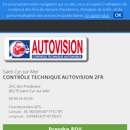
En poursuivant votre navigation sur ce site, vous acceptez l'utilisation de
cookies à des fins de mesure d'audience, d'analyse du trafic, et de
OK
personnalisation des annonces publicitaires.
En savoir plus.
Accueil
Aide
Mentions légales
Saint-Cyr-sur-Mer
CONTRÔLE TECHNIQUE AUTOVISION 2FR
ZAC des Pradeaux
83270
Saint-Cyr-sur-Mer
04 94 26 65 65
Coordonnées GPS :
43,183539 (43°11'0,74")
Latitude :
5,694334 (5°41'39,6")
Longitude :
Prendre RDV